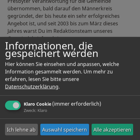
Presbyter Verantwortung für die Gemeinde
übernommen, bald darauf den Männerkreis
gegründet, der bis heute ein sehr erfolgreiches
Angebot ist, und seit 2003 bis zum März dieses
Jahres warst Du im Redaktionsteam unseres
Gemeindebriefes aktiv.
Informationen, die
gespeichert werden
Auch an vielen anderen Stellen, wo immer Deine
Unterstützung gefragt war und ist, bist Du seit
Hier können Sie einsehen und anpassen, welche
Jahrzehnten für Deine Gemeinde da. Anlässlich
Information gesammelt werden.
Um mehr zu
Deines Ausscheidens aus dem Redaktionsteam
erfahren, lesen Sie bitte unsere
möchte ich Dir im Namen unserer Gemeinde und
Datenschutzerklärung
.
auch persönlich herzlich für alles danken, was Du in
Deiner Gemeinde und für Deine Gemeinde in all den
Jahren eingebracht hast.
(immer erforderlich)
Klaro Cookie
Zweck
:
Klaro
Herzlichen Dank, lieber Benedikt!
Hermann Brill
Ich lehne ab
Auswahl speichern
Alle akzeptieren